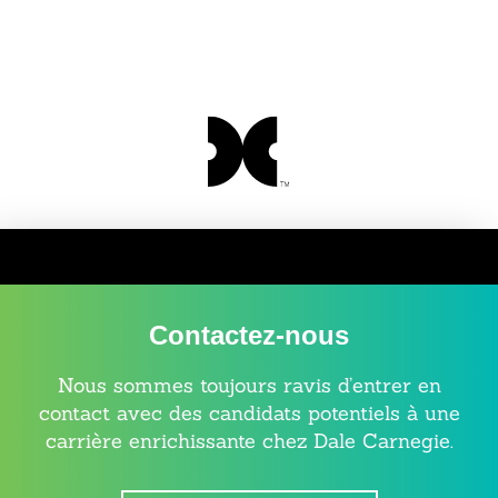
Contactez-nous
Nous sommes toujours ravis d’entrer en
contact avec des candidats potentiels à une
carrière enrichissante chez Dale Carnegie.