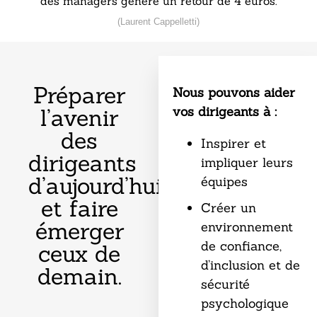
des managers génère un retour de 4 euros.
(Laurent Cappelletti)
Préparer
Nous pouvons aider
l’avenir
vos dirigeants à :
des
Inspirer et
dirigeants
impliquer leurs
d’aujourd’hui
équipes
et faire
Créer un
émerger
environnement
de confiance,
ceux de
d’inclusion et de
demain.
sécurité
psychologique