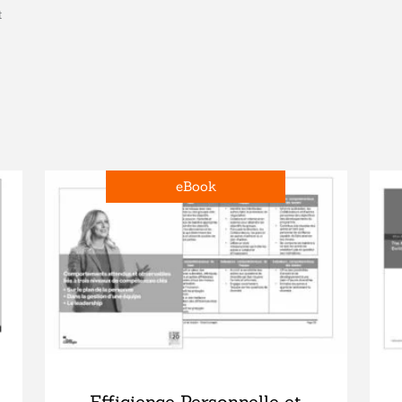
t
eBook
Efficience Personnelle et