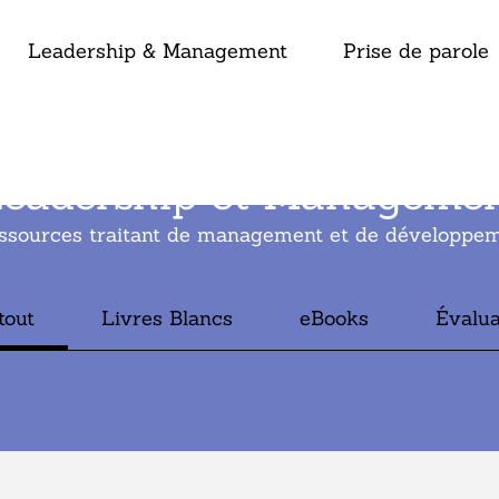
Leadership & Management
Prise de parole
eadership et Manageme
ssources traitant de management et de développem
tout
Livres Blancs
eBooks
Évalua