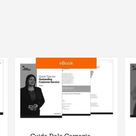
eBook
Guide Dale Carnegie