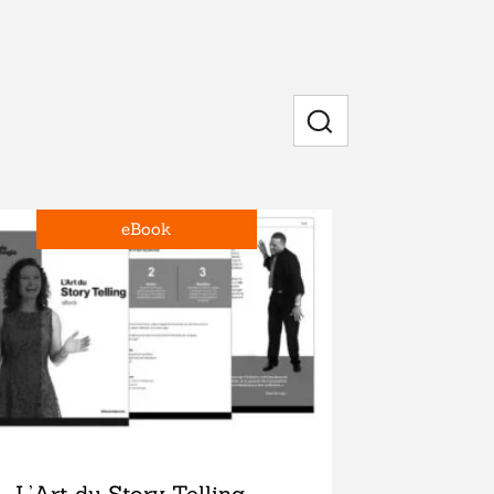
Rechercher
eBook
L’Art du Story Telling