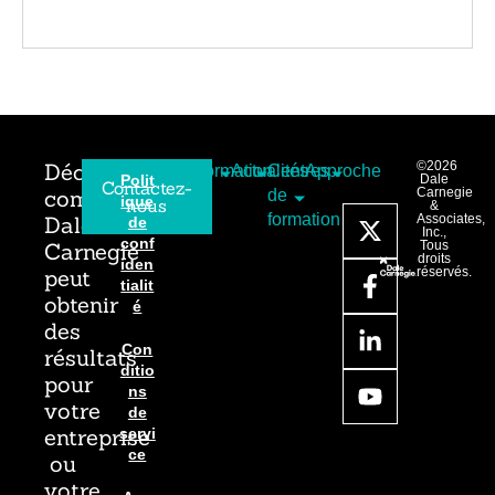
Découvrez
©2026
Formation
Actualités
Centres
Approche
Polit
Dale
Contactez-
comment
Carnegie
de
ique
nous
&
formation
Dale
Associates,
de
Inc.,
conf
Carnegie
Tous
droits
iden
peut
réservés.
tialit
obtenir
é
des
Con
résultats
ditio
pour
ns
votre
de
entreprise
servi
ce
ou
votre