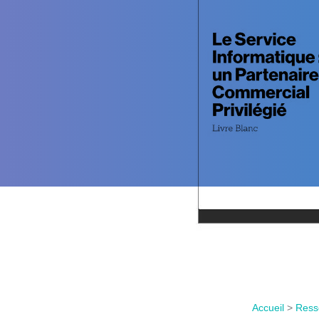
Accueil
>
Ress