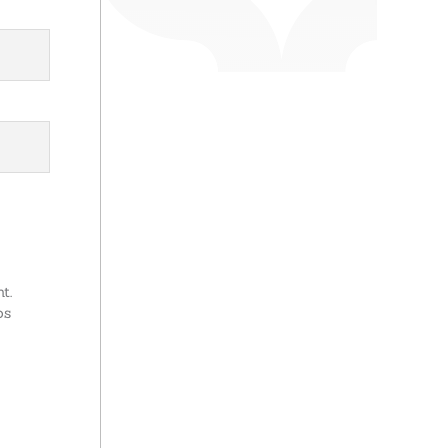
t.
os