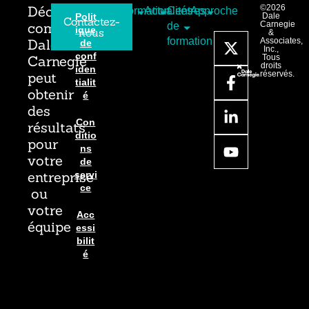
Découvrez
©2026
Formation
Actualités
Centres
Approche
Polit
Dale
Contactez-
comment
Carnegie
de
ique
nous
&
formation
Dale
Associates,
de
Inc.,
conf
Carnegie
Tous
droits
iden
peut
réservés.
tialit
obtenir
é
des
Con
résultats
ditio
pour
ns
votre
de
entreprise
servi
ce
ou
votre
Acc
équipe
essi
bilit
é